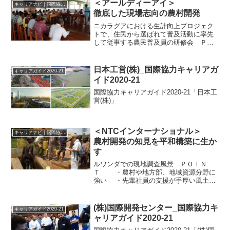
＜アールディーアイ＞
キャリアナビ｜国際協力に携わる企業・団体の情報
徹底した現場志向の農村開発
ニカラグアにおける生計向上プロジェク
トで、住民から選ばれて普及活動に率先
して従事する農民普及員の研修会 ＰＯ
ＩＮＴ ・現場志向の専門家集団・手厚
い社員育成サポート制度1998年に設立さ
れたアールディーアイは、開発途上国の
日本工営(株)_国際協力キャリアガ
キャリアガイド2020-21
農村開発に重点を置い...
イド2020-21
国際協力キャリアガイド2020-21「日本工
営(株)」
＜NTCインターナショナル＞
キャリアナビ｜国際協力に携わる企業・団体の情報
農村開発の知見を平和構築に生か
す
ルワンダでの現地調査風景 ＰＯＩＮ
Ｔ ・農村や地方部、地域資源分野に
強い ・先輩社員の支援が手厚い風土
・平和構築など社会への包括的な支援
も強化 NTCインターナショナルは、農
業・農村開発分野や平和構築分野を中心
(株)国際開発センター_国際協力キ
キャリアガイド2020-21
に世界各地で活躍する...
ャリアガイド2020-21