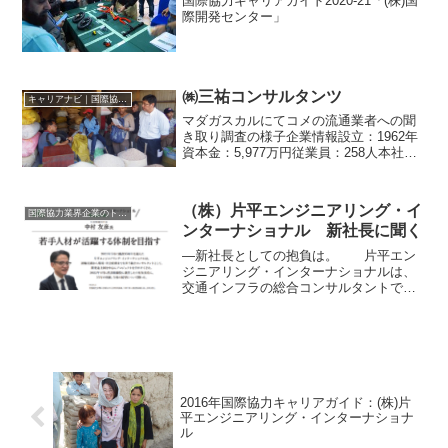
国際協力キャリアガイド2020-21「(株)国
際開発センター」
㈱三祐コンサルタンツ
キャリアナビ｜国際協力に携わる企業・団体の情報
マダガスカルにてコメの流通業者への聞
き取り調査の様子企業情報設立：1962年
資本金：5,977万円従業員：258人本社：
愛知県名古屋市海外拠点：マニラ、ヤン
ゴン、カイロ事業分野：民間セクター、
水と衛生、環境・気候変動、貧困削減、
（株）片平エンジニアリング・イ
国際協力業界企業のトップインタビュー
農業・農村開...
ンターナショナル 新社長に聞く
―新社長としての抱負は。 片平エン
ジニアリング・インターナショナルは、
交通インフラの総合コンサルタントであ
る片平エンジニアリング（現・片平新日
本技術）の海外事業部が独立する形で
1987年に設立された。以来、国際協力機
構（JICA）の事業を...
2016年国際協力キャリアガイド：(株)片
平エンジニアリング・インターナショナ
ル