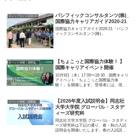
パシフィックコンサルタンツ(株)_
キャリアガイド2020-21
国際協力キャリアガイド2020-21
国際協力キャリアガイド2020-21「パシフ
ィックコンサルタンツ(株)」
【ちょこっと国際協力体験！ 】
イベント情報｜国際協力に関するイベント・セミナー・インターン情報
国際キャリアイベント開催
10月9日（木）17:00〜18:30、国際キャリ
アイベント「ちょこっと国際協力体
験！」を開催します。登壇者には、現在
UNICEFカザフスタンで国連ボランティア
として活動中の大谷苑子氏を迎え、国際
協力の現場からの声をお届けします。大
【2026年度入試説明会】同志社
イベント情報｜国際協力に関するイベント・セミナー・インターン情報
谷氏のこ...
大学大学院 グローバル・スタデ
ィーズ研究科
同志社大学大学院 グローバル・スタディ
ーズ研究科は下記の通り、春・秋の入試
説明会を開催いたします。春の入試説明
会について〈第1回〉 2026年6月23日(火)