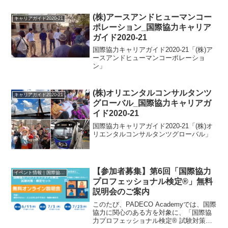
12:30-13:00 場所：同志社大学 烏丸キャ
ンパス 志高館SK112教室（...
(株)アースアンドヒューマンコー
キャリアガイド2020-21
ポレーション_国際協力キャリア
ガイド2020-21
国際協力キャリアガイド2020-21「(株)ア
ースアンドヒューマンコーポレーショ
ン」
(株)オリエンタルコンサルタンツ
キャリアガイド2020-21
グローバル_国際協力キャリアガ
イド2020-21
国際協力キャリアガイド2020-21「(株)オ
リエンタルコンサルタンツグローバル」
【参加者募集】第6回「国際協力
イベント情報｜国際協力に関するイベント・セミナー・インターン情報
プロフェッショナル検定®」無料
説明会のご案内
このたび、PADECO Academyでは、国際
協力に関心のある方を対象に、「国際協
力プロフェッショナル検定® 試験対策・