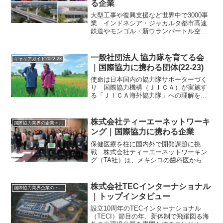
る企業
大型工事や復興支援など世界中で3000事
業 インドネシア・ジャカルタ都市高速
鉄道やモンゴル・新ウランバートル空港
建設などの大型技術事業から、環境や防
災の取り組み、復興支援まで、世界各国
でさまざまな事業に関わってきたのが、
一般社団法人 協力隊を育てる会
キャリアガイド2022-23
総合開発コンサルタン...
｜国際協力に携わる団体(22-23)
使命は日本国内の協力隊サポーターづく
り 国際協力機構（ＪＩＣＡ）が実施す
る「ＪＩＣＡ海外協力隊」への理解を広
め、国内で協力隊への支援を広げていく
ことを目的に協力隊を育てる会（以下、
育てる会）は全国で活動を展開してい
株式会社ティーエーネットワーキ
国際協力業界の企業・団体情報
る。 主な事業は、①協力隊...
ング｜国際協力に携わる企業
保健医療を柱に国内外で開発課題に挑
戦 株式会社ティーエーネットワーキン
グ（TA社）は、メキシコの歯科医から転
身し、技術協力プロジェクトの業務調整
の仕事に携わっていた代表取締役の谷保
茂樹氏が2000年に創設した。 個人で政
株式会社TECインターナショナル
国際協力業界企業のトップインタビュー
府開発援助（ODA）...
｜トップインタビュー
設立10周年のTECインターナショナル
（TECI）節目の年、新体制で飛躍図る海