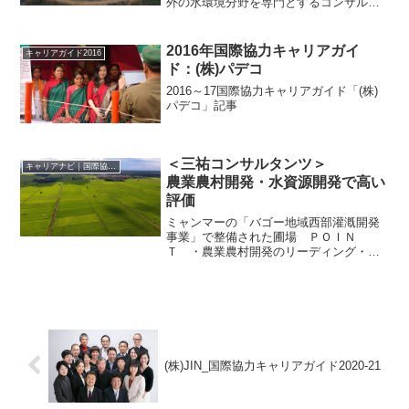
外の水環境分野を専門とするコンサルタ
ント企業、（株）TECインターナショナ
ル（TECI）が2022年7月で設立10周年を
迎える。前身の（株）東京設計事務所海
2016年国際協力キャリアガイ
キャリアガイド2016
外事業...
ド：(株)パデコ
2016～17国際協力キャリアガイド「(株)
パデコ」記事
＜三祐コンサルタンツ＞
キャリアナビ｜国際協力に携わる企業・団体の情報
農業農村開発・水資源開発で高い
評価
ミャンマーの「バゴー地域西部灌漑開発
事業」で整備された圃場 ＰＯＩＮ
Ｔ ・農業農村開発のリーディング・カ
ンパニー・経済や社会の専門家も積極的
に登用・創業者の熱い思いを受け継ぐ三
祐コンサルタンツの社名は、「『天地の
お力』『人様のお力』『自身の...
(株)JIN_国際協力キャリアガイド2020-21