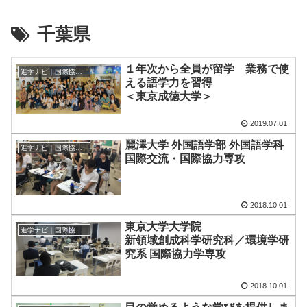
千葉県
１年次から全員が留学 業務で使
進学ナビ｜国際協力の進学情報
える語学力を習得
＜東京成徳大学＞
2019.07.01
麗澤大学 外国語学部 外国語学科
進学ナビ｜国際協力の進学情報
国際交流・国際協力専攻
2018.10.01
東京大学大学院
進学ナビ｜国際協力の進学情報
新領域創成科学研究科／環境学研
究系 国際協力学専攻
2018.10.01