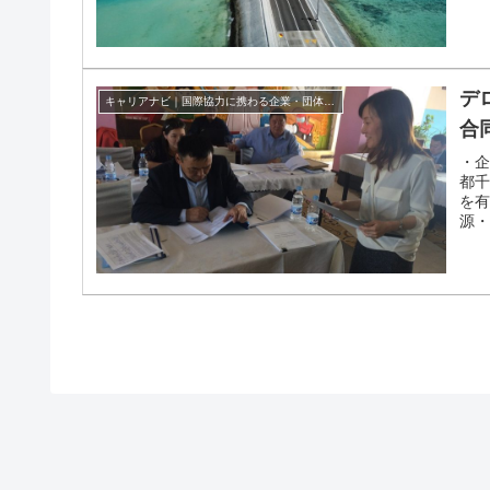
デ
キャリアナビ｜国際協力に携わる企業・団体の情報
合
・企
都千
を
源・