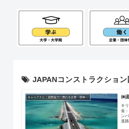
JAPANコンストラクショ
㈱
キャリアナビ｜国際協力に携わる企業・団体の情報
キリ
金：
ン
道路