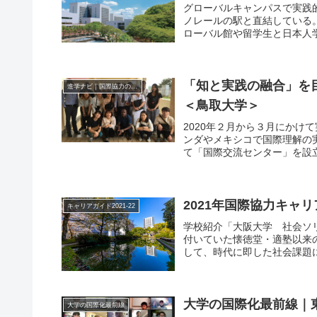
グローバルキャンパスで実践
ノレールの駅と直結している
ローバル館や留学生と日本人学
「知と実践の融合」を
進学ナビ｜国際協力の進学情報
＜鳥取大学＞
2020年２月から３月にかけ
ンダやメキシコで国際理解の実
て「国際交流センター」を設立
2021年国際協力キャリ
キャリアガイド2021-22
学校紹介「大阪大学 社会ソ
付いていた懐徳堂・適塾以来
して、時代に即した社会課題に
大学の国際化最前線｜
大学の国際化最前線