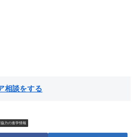
。
ア相談をする
際協力の進学情報