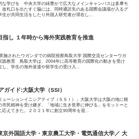
的な学びを 中央大学の緑豊かで広大なメインキャンパスは多摩モ
。改札口を出たすぐ脇には、同時通訳失のある国際会議場が入るグ
生が共同生活をしたり外国人研究者が滞在し...
目指し １年時から海外実践教育を推進
て実施されたウガンダでの病院視察鳥取大学 国際交流センターウガ
践教育 鳥取大学は、2004年に高等教育の国際化の動きを受け
し、学生の海外派遣や留学生の受け入...
アガイド:大阪大学（SSI）
リューションイニシアティブ（ＳＳＩ）」大阪大学は大阪の地に根
の市民精神を受け継ぎ、「地域に生き世界に伸びる」をモットーと
応えてきた。２０２１年に創立90周年を迎...
東京外国語大学・東京農工大学・電気通信大学／ 大