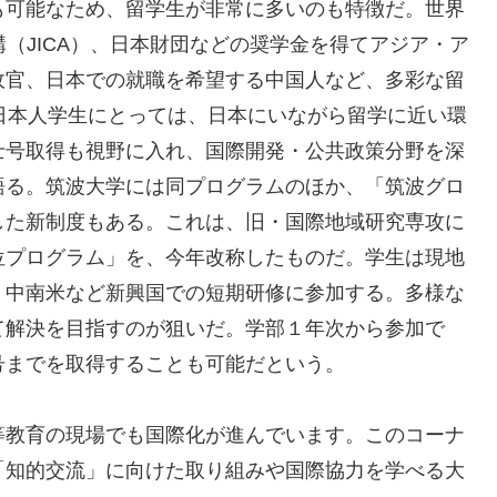
可能なため、留学生が非常に多いのも特徴だ。世界
（JICA）、日本財団などの奨学金を得てアジア・ア
政官、日本での就職を希望する中国人など、多彩な留
日本人学生にとっては、日本にいながら留学に近い環
士号取得も視野に入れ、国際開発・公共政策分野を深
語る。筑波大学には同プログラムのほか、「筑波グロ
した新制度もある。これは、旧・国際地域研究専攻に
位プログラム」を、今年改称したものだ。学生は現地
・中南米など新興国での短期研修に参加する。多様な
て解決を目指すのが狙いだ。学部１年次から参加で
号までを取得することも可能だという。
等教育の現場でも国際化が進んでいます。このコーナ
「知的交流」に向けた取り組みや国際協力を学べる大