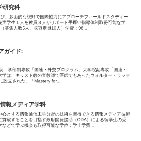
学研究科
学び、多面的な視野で国際協力にアプローチフィールドスタディー
充実学生１人を教員３人がサポート手厚い指導体制取得可能な学
募集人数5人、収容定員10人）学費：98...
アガイド:
学院 学部副専攻「国連・外交プログラム」大学院副専攻「国連・
学は、キリスト教の宣教師で医師でもあったウォルター・ラッセ
された。「Mastery for...
 情報メディア学科
中心とする情報通信工学分野の技術を習得できる情報メディア技術
に貢献することを目指す政府開発援助（ODA）による留学生の受
などで学ぶ機会も取得可能な学位：学士学費...