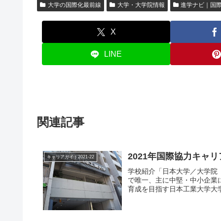
大学の国際化最前線
大学・大学院情報
進学ナビ｜国
X
LINE
関連記事
2021年国際協力キャ
キャリアガイド2021-22
学校紹介「日本大学／大学院
で唯一、主に中堅・中小企業に焦点を
育成を目指す日本工業大学大学