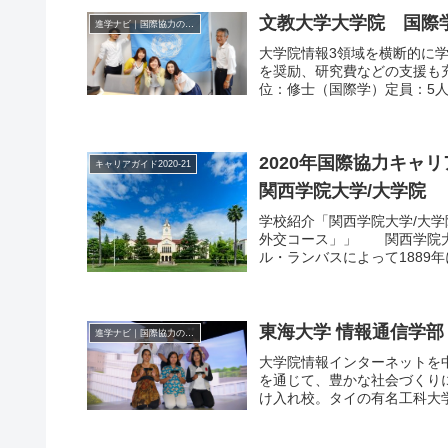
文教大学大学院 国際
進学ナビ｜国際協力の進学情報
大学院情報3領域を横断的に
を奨励、研究費などの支援も
位：修士（国際学）定員：5人（
2020年国際協力キャリ
キャリアガイド2020-21
関西学院大学/大学院
学校紹介「関西学院大学/大
外交コース」」 関西学院大
ル・ランバスによって1889年に設立
東海大学 情報通信学部
進学ナビ｜国際協力の進学情報
大学院情報インターネットを
を通じて、豊かな社会づくり
け入れ校。タイの有名工科大学