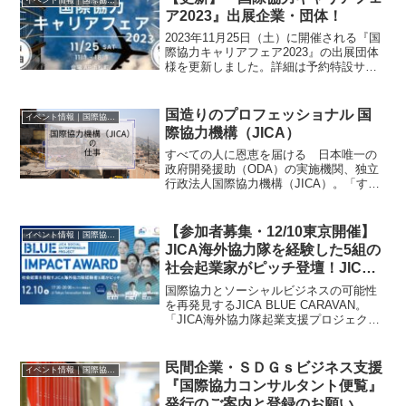
ア2023』出展企業・団体！
2023年11月25日（土）に開催される『国
際協力キャリアフェア2023』の出展団体
様を更新しました。詳細は予約特設サイ
トをご確認ください。国際機関、政府関
係機関、企業、NGO、NPO、大学・大学
院など、幅広いアクターの話を聞いて質
国造りのプロフェッショナル 国
イベント情報｜国際協力に関するイベント・セミナー・インターン情報
問ができ...
際協力機構（JICA）
すべての人に恩恵を届ける 日本唯一の
政府開発援助（ODA）の実施機関、独立
行政法人国際協力機構（JICA）。「すべ
ての人々が恩恵を受ける、ダイナミック
な開発」を目指し、開発途上国が直面す
る課題解決に向けて、国際協力のプロフ
【参加者募集・12/10東京開催】
イベント情報｜国際協力に関するイベント・セミナー・インターン情報
ェッショナル集団と...
JICA海外協力隊を経験した5組の
社会起業家がピッチ登壇！JICA
BLUE Impact Award｜JICA
国際協力とソーシャルビジネスの可能性
BLUE CARAVAN ＠TOKYO（オ
を再発見するJICA BLUE CARAVAN。
「JICA海外協力隊起業支援プロジェクト
ンライン配信あり）
（BLUE）」から生まれた全国展開型イベ
ントの「JICA BLUE CARAVAN」は、国
内数か所を巡りながら、OV...
民間企業・ＳＤＧｓビジネス支援
イベント情報｜国際協力に関するイベント・セミナー・インターン情報
『国際協力コンサルタント便覧』
発行のご案内と登録のお願い