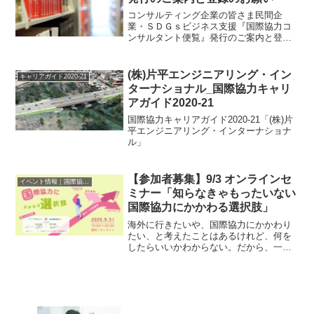
コンサルティング企業の皆さま民間企
業・ＳＤＧｓビジネス支援『国際協力コ
ンサルタント便覧』発行のご案内と登録
のお願い 出版主旨 経済のグローバル
化と少子高齢化などに伴う国内市場の縮
小傾向を受け、民間企業の海外進出に向
(株)片平エンジニアリング・イン
キャリアガイド2020-21
けた取り組みは、かつてなく...
ターナショナル_国際協力キャリ
アガイド2020-21
国際協力キャリアガイド2020-21「(株)片
平エンジニアリング・インターナショナ
ル」
【参加者募集】9/3 オンラインセ
イベント情報｜国際協力に関するイベント・セミナー・インターン情報
ミナー「知らなきゃもったいない
国際協力にかかわる選択肢」
海外に行きたいや、国際協力にかかわり
たい、と考えたことはあるけれど、何を
したらいいかわからない。だから、一歩
を踏み出せていないということはありま
せんか。一歩を踏みだすことは勇気がい
ることです。そこで、今回のセミナーで
は、いろいろある選択肢の...