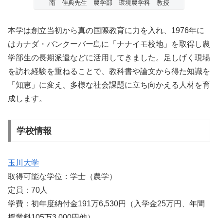
南 佳典先生 農学部 環境農学科 教授
本学は創立当初から真の国際教育に力を入れ、1976年に
はカナダ・バンクーバー島に「ナナイモ校地」を取得し農
学部生の長期派遣などに活用してきました。足しげく現場
を訪れ経験を重ねることで、教科書や論文から得た知識を
「知恵」に変え、多様な社会課題に立ち向かえる人材を育
成します。
学校情報
玉川大学
取得可能な学位：学士（農学）
定員：70人
学費：初年度納付金191万6,530円（入学金25万円、年間
授業料105万3,000円他）