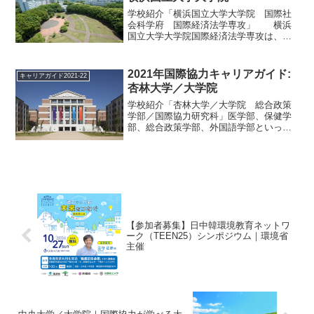
学校紹介「横浜国立大学大学院 国際社
会科学府 国際経済法学専攻」 横浜
国立大学大学院国際経済法学専攻は、実
務家を含む教授陣による双方向授業、充
実したカリキュラム、少人数教育という
三つの特徴を持つ。開設以来、一貫して
2021年国際協力キャリアガイド:
キャリアガイド2021-22
実社会での実践力を育むこ...
杏林大学／大学院
学校紹介「杏林大学／大学院 総合政策
学部／国際協力研究科」医学部、保健学
部、総合政策学部、外国語学部といった
幅広い領域の学部を持ち、国際的な人材
の育成を目指す杏林大学。大学院国際協
力研究科では、修士課程として「国際開
発」「国際医療協力」「グ...
【参加者募集】日中韓環境教育ネットワ
ーク（TEEN25）シンポジウム｜環境省
主催