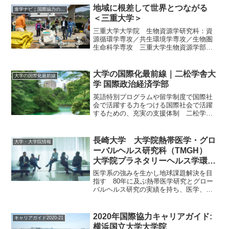
大学。1科目の平均履修者数は約13人、専
地域に根差して世界とつながる
進学ナビ｜国際協力の進学情報
任教員1人あたり...
＜三重大学＞
三重大学大学院 生物資源学研究科：資
源循環学専攻／共生環境学専攻／生物圏
生命科学専攻 三重大学生物資源学部は
１９８７年に農学と水産学を統合し、新
たな「生物資源学」という学問領域を標
榜して発足した。大学院の生物資源学研
大学の国際化最前線｜二松学舎大
大学の国際化最前線
究科は、農業や水産業が盛...
学 国際政治経済学部
英語特別プログラムや留学制度で国際社
会で活躍する力をつける国際社会で活躍
するための、充実の支援体制 二松学舎
大学は、漢学者の三島中洲によって明治
10 年に創設された。文学部と国際政治経
済学部からなり、社会に有用な人物を送
長崎大学 大学院熱帯医学・グロ
大学・大学院情報
り出すという建学の...
ーバルヘルス研究科（TMGH）
大学院プラネタリーヘルス学環
Doctor of Public Health｜国際協
医学系の強みを生かし地球課題解決を目
力が学べる大学・大学院
指す 80年に及ぶ熱帯医学研究とグロー
バルヘルス研究の実績を持ち、医学、水
産、経済など幅広い領域で専門性の高い
グローバル人材を輩出する長崎大学。そ
の大学院熱帯医学・グローバルヘルス研
2020年国際協力キャリアガイド:
キャリアガイド2020-21
究科（TMGH）は世界...
横浜国立大学大学院