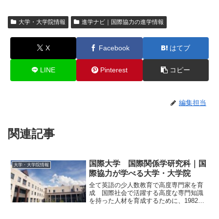
大学・大学院情報
進学ナビ｜国際協力の進学情報
X
Facebook
はてブ
LINE
Pinterest
コピー
編集担当
関連記事
国際大学 国際関係学研究科｜国
大学・大学院情報
際協力が学べる大学・大学院
全て英語の少人数教育で高度専門家を育
成 国際社会で活躍する高度な専門知識
を持った人材を育成するために、1982年
に創設された大学院大学で、国際関係学
研究科と国際経営学研究科からなる国際