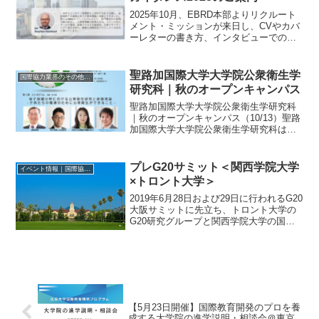
2025年10月、EBRD本部よりリクルート
メント・ミッションが来日し、CVやカバ
ーレターの書き方、インタビューでのポ
イントについて、ガイダンスを実施する
予定です。将来EBRDで働くことを希望
している皆さま、ぜひお気軽にご参加く
聖路加国際大学大学院公衆衛生学
国際協力業界のその他のイベント
ださい！ガイ...
研究科｜秋のオープンキャンパス
聖路加国際大学大学院公衆衛生学研究科
｜秋のオープンキャンパス（10/13）聖路
加国際大学大学院公衆衛生学研究科は下
記の通り、秋のオープンキャンパスを開
催いたします。第1部：シンポジウム「母
子保健分野における公衆衛生研究と政策
プレG20サミット＜関西学院大学
イベント情報｜国際協力に関するイベント・セミナー・インターン情報
実装–子供たちの...
×トロント大学＞
2019年6月28日および29日に行われるG20
大阪サミットに先立ち、トロント大学の
G20研究グループと関西学院大学の国
連・外交統括センターが共に国際ジョイ
ントワークショップを開催する。 SDGs
を推進し持続可能な世界をつくるために
G20サ...
【5月23日開催】国際教育開発のプロを養
成する大学院の進学説明・相談会＠東京