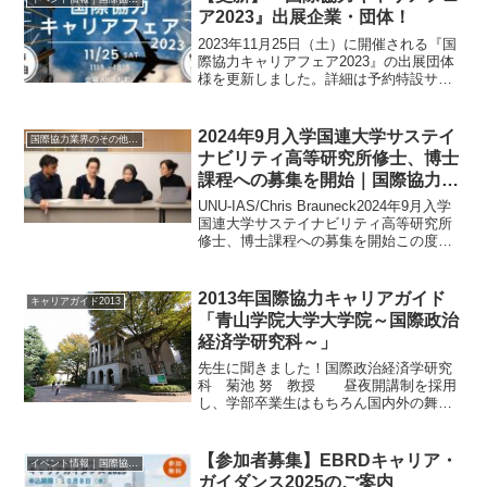
ア2023』出展企業・団体！
2023年11月25日（土）に開催される『国
際協力キャリアフェア2023』の出展団体
様を更新しました。詳細は予約特設サイ
トをご確認ください。国際機関、政府関
係機関、企業、NGO、NPO、大学・大学
院など、幅広いアクターの話を聞いて質
2024年9月入学国連大学サステイ
国際協力業界のその他のイベント
問ができ...
ナビリティ高等研究所修士、博士
課程への募集を開始｜国際協力業
界イベント情報
UNU-IAS/Chris Brauneck2024年9月入学
国連大学サステイナビリティ高等研究所
修士、博士課程への募集を開始この度、
2024年9月入学のUNU-IAS修士、博士課
程への応募が始まりましたのでお知らせ
します。UNU-IASの...
2013年国際協力キャリアガイド
キャリアガイド2013
「青山学院大学大学院～国際政治
経済学研究科～」
先生に聞きました！国際政治経済学研究
科 菊池 努 教授 昼夜開講制を採用
し、学部卒業生はもちろん国内外の舞台
で活躍する社会人にも門戸を開く青山学
院大学大学院。社会人入試では、筆記試
験だけでなく総合的な審査を行うほか、
【参加者募集】EBRDキャリア・
イベント情報｜国際協力に関するイベント・セミナー・インターン情報
20年以上の実務経験者...
ガイダンス2025のご案内