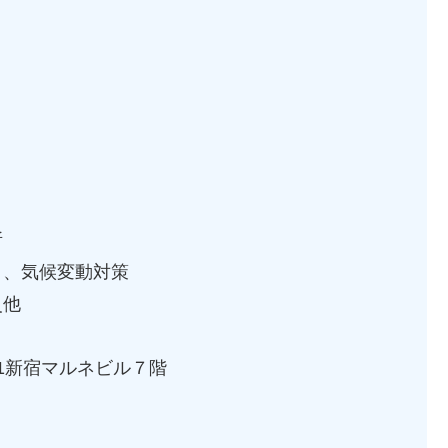
所
ト、気候変動対策
災他
3-1新宿マルネビル７階