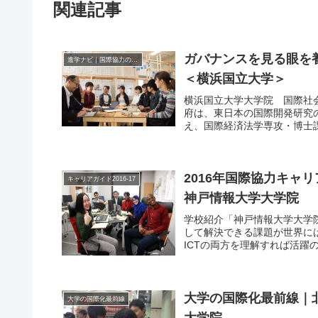
関連記事
ガバナンスを見る眼を
進学ナビ｜国際協力の進学情報
＜横浜国立大学＞
横浜国立大学大学院 国際社
府は、東日本の国際開発研究
え、国際経済法学専攻・博士課
2016年国際協力キャリ
キャリアガイド2016-17
神戸情報大学大学院
学校紹介「神戸情報大学大学院
して解決できる課題が世界に
ICTの両方を理解すれば活躍
大学の国際化最前線｜
大学の国際化最前線
大学院