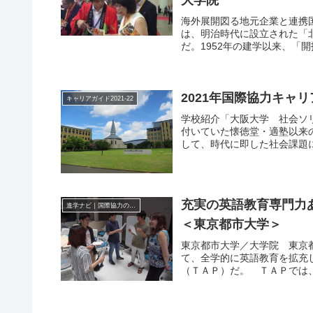
海外展開図る地元企業と連携
は、明治時代に設立された「
だ。1952年の建学以来、「
2021年国際協力キャ
キャリアガイド2021-22
学校紹介「大阪大学 社会ソ
付いていた懐徳堂・適塾以来
して、時代に即した社会課題に
充実の英語教育専門力
進学ナビ｜国際協力の進学情報
＜東京都市大学＞
東京都市大学／大学院 東京
て、全学的に英語教育を拡充
（ＴＡＰ）だ。 ＴＡＰでは、