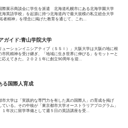
国際展示商談会に学生を派遣 北海道札幌市にある北海学園大学
北海英語学校」を起源に持つ北海道内で最大規模の私立総合大学
開拓者精神」を理念に掲げた教育を通じて、これ...
リアガイド:青山学院大学
リューションイニシアティブ（ＳＳＩ）」大阪大学は大阪の地に根
の市民精神を受け継ぎ、「地域に生き世界に伸びる」をモットーと
応えてきた。２０２１年に創立90周年を迎...
ある国際人育成
都市大学は「実践的な専門力を有した真の国際人」の育成を掲げ
している。その中核が「東京都市大学オーストラリアプログラム」
１年次に留学準備として週５日の英語講座を受...