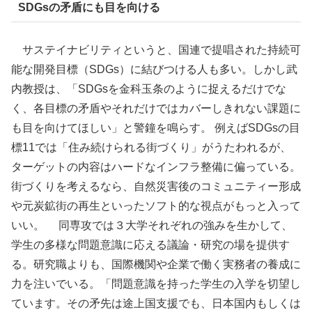
SDGsの矛盾にも目を向ける
サステイナビリティというと、国連で提唱された持続可
能な開発目標（SDGs）に結びつける人も多い。しかし武
内教授は、「SDGsを金科玉条のように捉えるだけでな
く、各目標の矛盾やそれだけではカバーしきれない課題に
も目を向けてほしい」と警鐘を鳴らす。 例えばSDGsの目
標11では「住み続けられる街づくり」がうたわれるが、
ターゲットの内容はハードなインフラ整備に偏っている。
街づくりを考えるなら、自然災害後のコミュニティー形成
や元炭鉱街の再生といったソフト的な視点がもっと入って
いい。 同専攻では３大学それぞれの強みを生かして、
学生の多様な問題意識に応える議論・研究の場を提供す
る。研究職よりも、国際機関や企業で働く実務者の養成に
力を注いでいる。「問題意識を持った学生の入学を切望し
ています。その矛先は途上国支援でも、日本国内もしくは