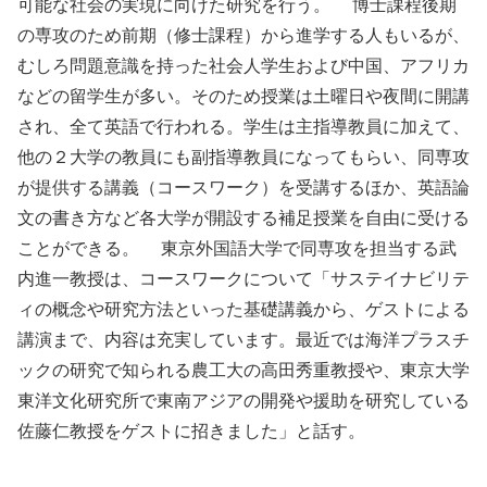
可能な社会の実現に向けた研究を行う。 博士課程後期
の専攻のため前期（修士課程）から進学する人もいるが、
むしろ問題意識を持った社会人学生および中国、アフリカ
などの留学生が多い。そのため授業は土曜日や夜間に開講
され、全て英語で行われる。学生は主指導教員に加えて、
他の２大学の教員にも副指導教員になってもらい、同専攻
が提供する講義（コースワーク）を受講するほか、英語論
文の書き方など各大学が開設する補足授業を自由に受ける
ことができる。 東京外国語大学で同専攻を担当する武
内進一教授は、コースワークについて「サステイナビリテ
ィの概念や研究方法といった基礎講義から、ゲストによる
講演まで、内容は充実しています。最近では海洋プラスチ
ックの研究で知られる農工大の高田秀重教授や、東京大学
東洋文化研究所で東南アジアの開発や援助を研究している
佐藤仁教授をゲストに招きました」と話す。