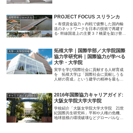
研究科は、グローバルヘルスの領域で活
躍できる人材を育成している。博士前期
課程には「熱帯医学」「国際健康開発」
「ヘルスイノベーション」...
PROJECT FOCUS スリランカ
国際開発ジャーナル
＜有償資金協力＞内戦で疲弊した国内輸
送のネットワークを日本の技術で再建す
る- 幹線国道上の主要３７橋梁を架け替え
る本邦技術活用条件(ＳＴＥＰ)プロジェク
トスリランカ国道主要橋梁建設事業（パ
ッケージ２）コンサルティング：㈱オリ
拓殖大学｜国際学部／大学院国際
大学・大学院情報
エンタルコンサル...
協力学研究科｜国際協力が学べる
大学・大学院
実学を学び国際社会に貢献する人材育成
を 拓殖大学は「国際社会に貢献しうる
人材の育成」という建学の精神を最も色
濃く示した国際学部を2000年に、国際協
力学研究科を2004年に設置。国際協力研
究科には「国際開発」と「安全保障」の2
2016年国際協力キャリアガイド:
キャリアガイド2016-17
専攻に備え、こ...
大阪女学院大学大学院
学校紹介「大阪女学院大学大学院 21世
紀国際共生研究科」平和や人権の危機、
地球規模の環境破壊などグローバルな課
題に取り組む人材の育成を目指す21世紀
国際共生研究科には、「平和システム専
攻」と「人権システム専攻」の２専攻が