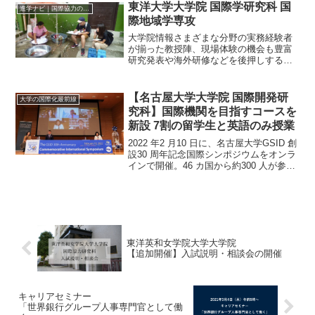
東洋大学大学院 国際学研究科 国
ある。カリキュラムは...
進学ナビ｜国際協力の進学情報
際地域学専攻
大学院情報さまざまな分野の実務経験者
が揃った教授陣、現場体験の機会も豊富
研究発表や海外研修などを後押しする助
成金システムJICAボランティアと学位を
両立する独自のプログラムも取得可能な
学位：博士前期課程：修士（国際地域
【名古屋大学大学院 国際開発研
大学の国際化最前線
学）、博士後期課程：博...
究科】国際機関を目指すコースを
新設 7割の留学生と英語のみ授業
2022 年2 月10 日に、名古屋大学GSID 創
設30 周年記念国際シンポジウムをオンラ
インで開催。46 カ国から約300 人が参加
修了生は政府の事務次官や大学学長に就
任名古屋大学の大学院国際開発研究科
（GSID）は、日本初の国際開発分...
東洋英和女学院大学大学院
【追加開催】入試説明・相談会の開催
キャリアセミナー
「世界銀行グループ人事専門官として働