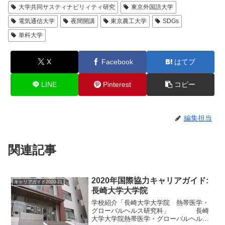
大学共同サスティナビリィティ研究
東京外国語大学
電気通信大学
夜間開講
東京農工大学
SDGs
単科大学
X
Facebook
はてブ
LINE
Pinterest
コピー
編集担当
関連記事
2020年国際協力キャリアガイド:
キャリアガイド2020-21
長崎大学大学院
学校紹介「長崎大学大学院 熱帯医学・
グローバルヘルス研究科」 長崎
大学大学院熱帯医学・グローバルヘルス