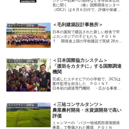
シナジー効果への期待などを寺田幸弘社
長に聞く （株）国際開発センター
（IDCJ）は６月６日付で、評価や保健医
療分野で実績を持つグローバルリンクマ
ネージメント（株）と事業譲渡契約を締
結し、同社の全事業を継承した。今後の
＜毛利建築設計事務所＞
キャリアナビ｜国際協力に携わる企業・団体の情報
シナジー効果などにつ...
日本の援助で建設された新しい校舎で学
ぶカンボジアの子どもたち ＰＯＩＮ
Ｔ 開発途上国の学校建設で実績 28カ国
で2,491校を設計 学校運営などソフト支
援も 毛利建築設計事務所は創業者・毛
利武信会長の「高等教育を受けた喜びと
感謝を開発途上...
＜日本国際協力システム＞
キャリアナビ｜国際協力に携わる企業・団体の情報
「援助をカタチに」する国際調達
機関
完成したエチオピアの小学校で。JICSは
案件監理を担当した ＰＯＩＮＴ ・
日本初の調達専門機関 ・広がる事業領
域 ・日 本企業の海外展開支援にも貢
献 （一財）日本国際協力システム
（JICS： ジックス）は1989年、日本で最
＜三祐コンサルタンツ＞
キャリアナビ｜国際協力に携わる企業・団体の情報
初の調達...
農業農村開発・水資源開発で高い
評価
ミャンマーの「バゴー地域西部灌漑開発
事業」で整備された圃場 ＰＯＩＮ