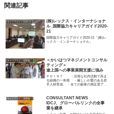
関連記事
(株)レックス・インターナショナ
キャリアガイド2020-21
ル_国際協力キャリアガイド2020-
21
国際協力キャリアガイド2020-21「(株)レ
ックス・インターナショナル」
＜かいはつマネジメントコンサル
キャリアナビ｜国際協力に携わる企業・団体の情報
ティング＞
途上国への事業展開支援に強み
ＰＯＩＮＴ ・活発な社内活動で高ま
る組織の一体感 ・厳しいが愛のある若
手人材育成 ・全ての顧客の満足度アッ
プのために！ かいはつマネジメント・
コンサルティング（ＫＭＣ）が掲げるミ
ッションは「地域が経済的、社会的にバ
CONSULTANT NEWS
キャリアナビ｜国際協力に携わる企業・団体の情報
ランス良く発展し、...
IDCJ、グローバルリンクの全事
業を継承