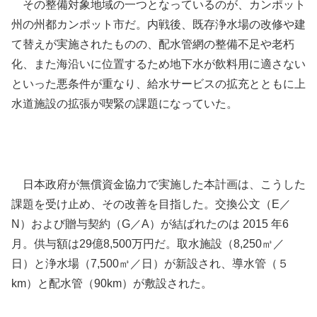
その整備対象地域の一つとなっているのが、カンポット
州の州都カンポット市だ。内戦後、既存浄水場の改修や建
て替えが実施されたものの、配水管網の整備不足や老朽
化、また海沿いに位置するため地下水が飲料用に適さない
といった悪条件が重なり、給水サービスの拡充とともに上
水道施設の拡張が喫緊の課題になっていた。
日本政府が無償資金協力で実施した本計画は、こうした
課題を受け止め、その改善を目指した。交換公文（E／
N）および贈与契約（G／A）が結ばれたのは 2015 年6
月。供与額は29億8,500万円だ。取水施設（8,250㎥／
日）と浄水場（7,500㎥／日）が新設され、導水管（５
km）と配水管（90km）が敷設された。