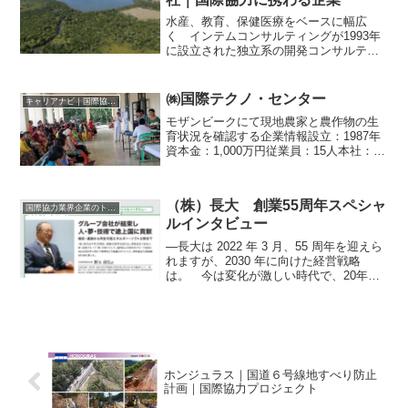
水産、教育、保健医療をベースに幅広
く インテムコンサルティングが1993年
に設立された独立系の開発コンサルティ
ング企業だ。設立当初より「水産」「教
育」「保健医療」の3分野を軸にしてい
て、主に国際協力機構（JICA）が実施す
㈱国際テクノ・センター
キャリアナビ｜国際協力に携わる企業・団体の情報
る途上国の開発事業...
モザンビークにて現地農家と農作物の生
育状況を確認する企業情報設立：1987年
資本金：1,000万円従業員：15人本社：東
京都台東区事業分野：保険開発募集職
種：ホームページを参照募集人数：若干
名住所：〒111-0056 東京都台東区小島
（株）長大 創業55周年スペシャ
2-1...
国際協力業界企業のトップインタビュー
ルインタビュー
―長大は 2022 年 3 月、55 周年を迎えら
れますが、2030 年に向けた経営戦略
は。 今は変化が激しい時代で、20年、
30年先がどうなるかわからない。そこで
2019 年、当社の長期経営戦略として「長
期経営ビジョン2030」を策定し、...
ホンジュラス｜国道６号線地すべり防止
計画｜国際協力プロジェクト