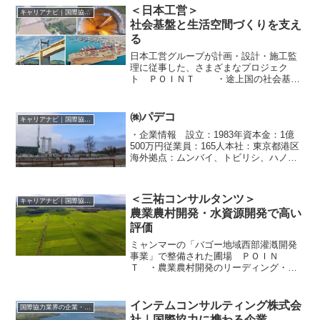
＜日本工営＞
キャリアナビ｜国際協力に携わる企業・団体の情報
社会基盤と生活空間づくりを支え
る
日本工営グループが計画・設計・施工監
理に従事した、さまざまなプロジェク
ト ＰＯＩＮＴ ・途上国の社会基盤
整備を支える ・ODA受注額業界ナンバ
ーワン ・途上国の技術者育成も手掛け
る 日本を代表する開発コンサルティン
㈱パデコ
キャリアナビ｜国際協力に携わる企業・団体の情報
グ企業である日本工...
・企業情報 設立：1983年資本金：1億
500万円従業員：165人本社：東京都港区
海外拠点：ムンバイ、トビリシ、ハノ
イ、ブカレスト、ジャカルタ、ダッカ、
インド子会社事業分野：民間セクター、
都市開発、ICT、インフラ、資源・エネル
＜三祐コンサルタンツ＞
キャリアナビ｜国際協力に携わる企業・団体の情報
ギー、水と衛...
農業農村開発・水資源開発で高い
評価
ミャンマーの「バゴー地域西部灌漑開発
事業」で整備された圃場 ＰＯＩＮ
Ｔ ・農業農村開発のリーディング・カ
ンパニー・経済や社会の専門家も積極的
に登用・創業者の熱い思いを受け継ぐ三
祐コンサルタンツの社名は、「『天地の
インテムコンサルティング株式会
国際協力業界の企業・団体情報
お力』『人様のお力』『自身の...
社｜国際協力に携わる企業