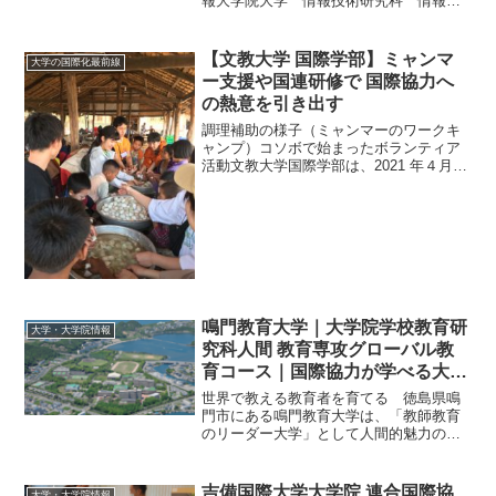
報大学院大学 情報技術研究科 情報シ
ステム専攻 ICTイノベータコースアフリ
カICT立国の人材を育成 2005年に開学
した神戸情報大学院大学（以下、KIC）
【文教大学 国際学部】ミャンマ
大学の国際化最前線
は、社会...
ー支援や国連研修で 国際協力へ
の熱意を引き出す
調理補助の様子（ミャンマーのワークキ
ャンプ）コソボで始まったボランティア
活動文教大学国際学部は、2021 年４月、
埼玉県と東京都の境にある東京あだちキ
ャンパスへと移転し、新たなスタートを
切った。コロナ禍の影響によって、同学
でも2020 年以...
鳴門教育大学｜大学院学校教育研
大学・大学院情報
究科人間 教育専攻グローバル教
育コース｜国際協力が学べる大
学・大学院
世界で教える教育者を育てる 徳島県鳴
門市にある鳴門教育大学は、「教師教育
のリーダー大学」として人間的魅力のあ
る教師・教育関係者の育成に尽力。国際
協力機構（JICA）と連携協定を結び、
1999年からこれまでに60ヵ国以上から
吉備国際大学大学院 連合国際協
大学・大学院情報