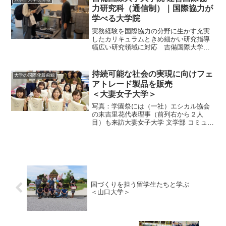
1200人を超える...
力研究科（通信制）｜国際協力が
学べる大学院
実務経験を国際協力の分野に生かす充実
したカリキュラムときめ細かい研究指導
幅広い研究領域に対応 吉備国際大学大
学院・連合国際協力研究科は、社会人を
主な対象とする通信制の修士課程だ。
「人間の安全保障」「人間中心の開発」
持続可能な社会の実現に向けフェ
大学の国際化最前線
の理念の下、国際社会の多様...
アトレード製品を販売
＜大妻女子大学＞
写真：学園祭には（一社）エシカル協会
の末吉里花代表理事（前列右から２人
目）も来訪大妻女子大学 文学部 コミュニ
ケーション文化学科企業と連携してトー
トバッグを制作・販売 大妻女子大学
は、創設者の大妻コタカが1908年に裁
縫・手芸の私塾を開設し...
国づくりを担う留学生たちと学ぶ
＜山口大学＞