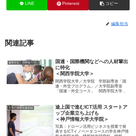
LINE
Pinterest
コピー
編集担当
関連記事
国連・国際機関などへの人材輩出
進学ナビ｜国際協力の進学情報
に特化
＜関西学院大学＞
関西学院大学／大学院 学部副専攻「国
連・外交プログラム」／大学院副専攻
「国連・外交コース」 関西学院大学大
学院で２０１７年４月にスタートした
「国連・外交コース」は、国連や国際機
関職員、外交官として活躍する人材の育
途上国で進むICT活用 スタートア
大学の国際化最前線
成に特化した副専攻プログラム...
ップ企業立ち上げも
＜神戸情報大学大学院＞
写真：ドローン活用ビジネスを授業で発
表するICTイノベータコースの学生神戸情