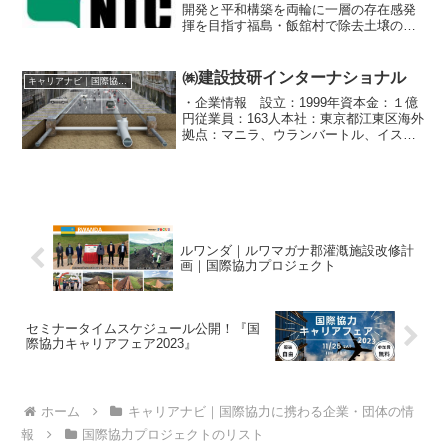
開発と平和構築を両輪に一層の存在感発
揮を目指す福島・飯舘村で除去土壌の再
生利用実証事業にも挑戦農業・農村開発
などで高い専門性と実績を持つNTCイン
ターナショナル（NTCI）が創業55周年を
㈱建設技研インターナショナル
キャリアナビ｜国際協力に携わる企業・団体の情報
迎えた。政府開...
・企業情報 設立：1999年資本金：１億
円従業員：163人本社：東京都江東区海外
拠点：マニラ、ウランバートル、イスラ
マバード、プノンペン事業分野：水資
源、防災、道路・橋梁・交通、環境、社
会開発、上水道、下水道・排水、エネル
ギー水・防災、道路...
ルワンダ｜ルワマガナ郡灌漑施設改修計
画｜国際協力プロジェクト
セミナータイムスケジュール公開！『国
際協力キャリアフェア2023』
ホーム
キャリアナビ｜国際協力に携わる企業・団体の情
報
国際協力プロジェクトのリスト