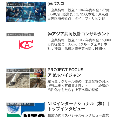
㈱パスコ
キャリアナビ｜国際協力に携わる企業・団体の情報
・企業情報 設立：1949年資本金：87億
5,848万円従業員：2,728人本社：東京都
目黒区海外拠点：タイ、フィリピン他事
業分野：民間セクター、都市開発、防
災、ICT、インフラ、資源・エネルギー、
水と衛生、環境・気候変動、教育、保
㈱アジア共同設計コンサルタント
健・医療...
キャリアナビ｜国際協力に携わる企業・団体の情報
・企業情報 設立：1968年資本金：9,000
万円従業員：350人（グループ全体）本
社：神奈川県横浜市事業分野：民間セク
ター、インフラ、資源・エネルギー、環
境・気候変動、保健・医療技術者と若手
のチームで質の高いサービスを提供アジ
ア共同設計コ...
PROJECT FOCUS
国際協力プロジェクトのリスト
アゼルバイジャン
左写真：グサール市の下水道配管の河床
埋設工事＜有償資金協力＞ 経済の
活性化をもたらす上下水道の整備
アゼルバイジャン地方都市上下水道整備
計画コンサルティング：（株）ＴＥＣイ
ンターナショナルアゼルバイジャン共和
NTCインターナショナル（株）｜
国際協力業界企業のトップインタビュー
国は、原油の輸出により1...
トップインタビュー
創業55周年スペシャルインタビュー農業