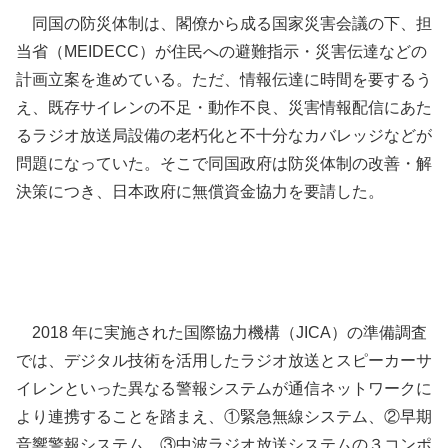
同国の防災体制は、閣僚から成る国家災害会議の下、担
当省（MEIDECC）が住民への避難指示・災害伝達などの
計画立案を進めている。ただ、情報伝達に時間を要するう
え、既存サイレンの不足・動作不良、災害情報配信にあた
るラジオ放送局設備の老朽化と不十分なカバレッジなどが
問題になっていた。そこで同国政府は防災体制の改善・解
決策につき、日本政府に無償資金協力を要請した。
2018 年に実施された国際協力機構（JICA）の準備調査
では、デジタル技術を活用したラジオ放送とスピーカーサ
イレンといった異なる警報システムが通信ネットワークに
より連携することを踏まえ、①緊急無線システム、②早期
音響警報システム、③中波ラジオ放送システムの３コンポ