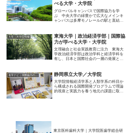
学初の観光学の大学...
べる大学・大学院
グローバルキャンパスで国際協力を学
ぶ 中央大学の緑豊かで広大なメインキ
ャンパスは多摩モノレールの駅と直結し
ている。改札口を出たすぐ脇には、国際
会議場が入るグローバル館や留学生と日
本人学生が共同生活をする300人収容の国
東海大学｜政治経済学部｜国際協
大学・大学院情報
際教育寮が建ち、グロー...
力が学べる大学・大学院
文理融合と社会実践教育に注力 東海大
学政治経済学部は政治学科と経済学科を
有し、日本と国際社会の一層の発展と向
上に寄与しうる「冷静な頭脳と温かい
心」に立脚し、「社会力」を持った人材
の養成を目指している。同学部を含め、
静岡県立大学／大学院
進学ナビ｜国際協力の進学情報
東海大学は文理融合と社会的...
大学院情報経済学系と人類学系の科目か
ら構成される国際開発プログラムで理論
的視座と実践力を養う地元の課題に取り
組む実体験を、国際社会の課題解決を考
え行動する原動力に「地域の拠点」「知
の拠点」として、住民や企業と連携し、
大学の知見を地域に還元す...
東京医科歯科大学｜大学院医歯学総合研