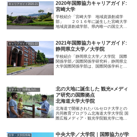
2020年国際協力キャリアガイド:
キャリアガイド2020-21
宮崎大学
学校紹介「宮崎大学 地域資源創成学
部」 ２０１６年に誕生した宮崎大学
地域資源創成学部。県内唯一の国立大学
として目指しているのが、地域振興や産
業づくりに資する人材の育成だ。地域資
源を活かして新しい価値を創出し、国内
2021年国際協力キャリアガイド:
キャリアガイド2021-22
外へのビジネスなどの展開を...
静岡県立大学／大学院
学校紹介「静岡県立大学／大学院 国際
関係学部／国際関係学研究科」静岡県立
大学国際関係学部は、国際関係学科と国
際言語文化学科の２学科からなる。２０
１９年度にカリキュラムを刷新し、グロ
ーバルな広い視野とローカルな実践力を
兼ね備えた人材の育成を目...
北の大地に誕生した 観光×メディ
進学ナビ｜国際協力の進学情報
ア研究の国際拠点
北海道大学大学院
北海道で開催されたバルセロナ大学との
共同教育プログラム北海道大学大学院 国
際広報メディア・観光学院観光学に地域
の視点を 北海道大学大学院の国際広報
メディア・観光学院は、政府の観光立国
宣言を受けて2007年に設置された国立大
中央大学／大学院｜国際協力が学
大学・大学院情報