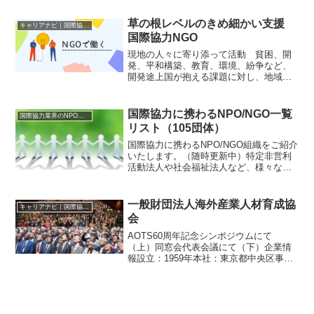
ル。設立以来、政府開発援助（ODA）案
件を中心に実績を積み重ねてきた。 レ
草の根レベルのきめ細かい支援
キャリアナビ｜国際協力に携わる企業・団体の情報
ックス（RECS）は「地...
国際協力NGO
現地の人々に寄り添って活動 貧困、開
発、平和構築、教育、環境、紛争など、
開発途上国が抱える課題に対し、地域に
根差して取り組んでいるのが国際協力Ｎ
ＧＯだ。日本には400〜500の団体がある
とされ、世界各地で活動している。その
国際協力に携わるNPO/NGO一覧
国際協力業界のNPO／NGOリスト
強みは、政府開発援...
リスト（105団体）
国際協力に携わるNPO/NGO組織をご紹介
いたします。（随時更新中）特定非営利
活動法人や社会福祉法人など、様々な組
織が、世界中で社会的課題に対処し、人
道的な活動や開発プロジェクトを展開し
ています。自分がどの分野で活動したい
一般財団法人海外産業人材育成協
キャリアナビ｜国際協力に携わる企業・団体の情報
か迷っている方へ、...
会
AOTS60周年記念シンポジウムにて
（上）同窓会代表会議にて（下）企業情
報設立：1959年本社：東京都中央区事業
分野：人材育成事業（研修、セミナー、
専門家派遣の実施など）、ビジネス交流
事業（インターンシップ、ビジネスマッ
チングなど）住所：〒...