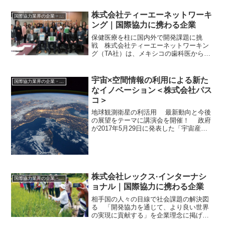
株式会社ティーエーネットワーキ
国際協力業界の企業・団体情報
ング｜国際協力に携わる企業
保健医療を柱に国内外で開発課題に挑
戦 株式会社ティーエーネットワーキン
グ（TA社）は、メキシコの歯科医から転
身し、技術協力プロジェクトの業務調整
の仕事に携わっていた代表取締役の谷保
茂樹氏が2000年に創設した。 個人で政
宇宙×空間情報の利用による新た
国際協力業界の企業・団体情報
府開発援助（ODA）...
なイノベーション＜株式会社パス
コ＞
地球観測衛星の利活用 最新動向と今後
の展望をテーマに講演会を開催！ 政府
が2017年5月29日に発表した「宇宙産業
ビジョン2030」には、宇宙産業は我が国
の第4次産業革命を牽引する成長産業の一
つとして位置づけられています。 人工
衛星の製...
株式会社レックス·インターナシ
国際協力業界の企業・団体情報
ョナル｜国際協力に携わる企業
相手国の人々の目線で社会課題の解決図
る 「開発協力を通じて、より良い世界
の実現に貢献する」を企業理念に掲げる
株式会社レックス・インターナショナ