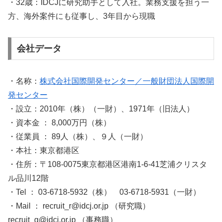
・32歳：IDCJに研究助手として入社。業務支援を担う一
方、海外案件にも従事し、3年目から現職
会社データ
・名称：
株式会社国際開発センター／一般財団法人国際開
発センター
・設立：2010年（株）（一財）、1971年（旧法人）
・資本金 ： 8,000万円（株）
・従業員 ： 89人（株）、９人（一財）
・本社：東京都港区
・住所：〒108-0075東京都港区港南1-6-41芝浦クリスタ
ル品川12階
・Tel ： 03-6718-5932（株） 03-6718-5931（一財）
・Mail ： recruit_r@idcj.or.jp （研究職）
recruit_g@idcj.or.jp （事務職）