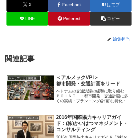
X
Facebook
はてブ
LINE
Pinterest
コピー
編集担当
関連記事
＜アルメックVPI＞
キャリアナビ｜国際協力に携わる企業・団体の情報
都市開発・交通計画をリード
ベトナムの交通渋滞の緩和に取り組む
ＰＯＩＮＴ ・都市開発、交通計画に多
くの実績・プランニング(計画)に特化・東
南アジアに拠点を持ち活動2013年4月、運
輸・交通や都市開発分野に高度な専門性
を持つアルメック、官民連携事業などに
2016年国際協力キャリアガイ
キャリアガイド2016-17
取り組んでいた...
ド：(株)かいはつマネジメント・
コンサルティング
2016年国際協力キャリアガイド「(株)か