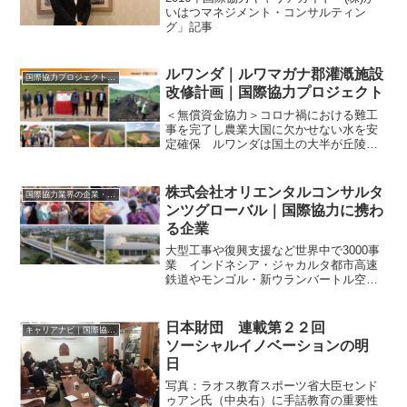
いはつマネジメント・コンサルティン
グ」記事
ルワンダ｜ルワマガナ郡灌漑施設
国際協力プロジェクトのリスト
改修計画｜国際協力プロジェクト
＜無償資金協力＞コロナ禍における難工
事を完了し農業大国に欠かせない水を安
定確保 ルワンダは国土の大半が丘陵地
帯で、「千の丘の国」とも呼ばれる。農
業従事者が就労人口の約８割を占めると
いわれ、丘陵の上部まで農地が広がって
株式会社オリエンタルコンサルタ
国際協力業界の企業・団体情報
いる。 そうした同国で課...
ンツグローバル｜国際協力に携わ
る企業
大型工事や復興支援など世界中で3000事
業 インドネシア・ジャカルタ都市高速
鉄道やモンゴル・新ウランバートル空港
建設などの大型技術事業から、環境や防
災の取り組み、復興支援まで、世界各国
でさまざまな事業に関わってきたのが、
日本財団 連載第２２回
キャリアナビ｜国際協力に携わる企業・団体の情報
総合開発コンサルタン...
ソーシャルイノベーションの明
日
写真：ラオス教育スポーツ省大臣センド
ゥアン氏（中央右）に手話教育の重要性