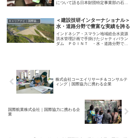
について語る日本財団特定事業部の石井
部長（中央左）手話をろう者の“第一言
語”に ―ラオスで進めるバイリンガルろ
う教育の普及ろう者にとって手話と日本
＜建設技研インターナショナル＞
キャリアナビ｜国際協力に携わる企業・団体の情報
語は違う言語 ろう教育...
水・道路分野で豊富な実績を誇る
インドネシア・スマラン地域総合水資源
洪水管理計画で手掛けたジャティバラン
ダム ＰＯＩＮＴ ・水・道路分野で数
多くの賞を受賞・環境や都市インフラ分
野にも注力・国内で技術力を高めてから
海外へ建設技研インターナショナルは、
開発途上国に対する技術協...
株式会社コーエイリサーチ＆コンサルテ
ィング｜国際協力に携わる企業
国際航業株式会社｜国際協力に携わる企
業