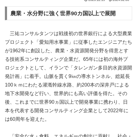
農業・水分野に強く世界90カ国以上で展開
三祐コンサルタンツは戦後初の世界銀行による大型農業
プロジェクト「愛知用水事業」に従事したエンジニアたち
が1962年に創設した、農業・水資源開発分野を得意とす
る技術系コンサルティング企業だ。65年には初の海外プ
ロジェクトとして、イランで「タレンガン多目的水資源開
発計画」に着手。山脈を貫く9㎞の導水トンネル、総延長
100ｋｍにわたる灌漑幹線水路、約200本の深井戸による
地下水開発など行い、世界的にも高い評価を得た。その
後、これまでに世界90ヵ国以上で開発事業に携わり、日
本を代表する開発コンサルティング企業として2022年に
は60周年を迎えた。
「安全な水・食料、エネルギーの創出に貢献し、社会・