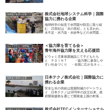
株式会社地球システム科学｜国際
国際協力業界の企業・団体情報
協力に携わる企業
地球科学の知見で水問題や防災に取り組
む 21世紀は「水の世紀」とも言われ、
水不足・水汚染・水紛争などの水問題の
解決なくして、世界の平和は訪れないと
も考えられている。地球システム科学
は、開発コンサルティング企業として、
＜協力隊を育てる会＞
キャリアナビ｜国際協力に携わる企業・団体の情報
水問題の解決に向け、給水...
青年海外協力隊を支える応援団
ビウォミ児童保護施設にて子どもたち
と ＰＯＩＮＴ ・協力隊に参加しや
すい社会づくり ・全国に広がるネット
ワーク ・40年以上の歴史を持つ組織 青
年海外協力隊を支える応援団 協力隊を
育てる会（育てる会）は、民間の立場で
日本テクノ株式会社｜国際協力に
国際協力業界の企業・団体情報
人々に青年海外協...
携わる企業
安全な水の供給は貧困削減のゲートウェ
イ 日本テクノは1976年の設立以来、政
府開発援助を通じて開発途上国の村落休
止、上下水道、衛生改善にソフトとハー
ドの両面から取り組んできた。当社が関
わった給水事業の対象国は60ヵ国以上に
株式会社TECインターナショナル
国際協力業界の企業・団体情報