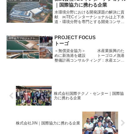
わたる。特にセネガ...
｜国際協力に携わる企業
水環境分野における開発課題の解決に貢
献 ㈱TECインターナショナルは上下水
道・環境分野を専門とする開発コンサル
タントだ。2012年、グループ会社の㈱東
京設計事務所から海外事業部分社化し、
今年で創立10周年を迎えた。世界60ヵ国
PROJECT FOCUS
国際協力プロジェクトのリスト
以上で上下水道...
トーゴ
＜無償資金協力＞ 水産業振興のた
めに新漁港を建設 トーゴロメ漁港
整備計画コンサルティング：水産エンジ
ニアリング（株） 施設建設：東亜建設
工業（株） アフリカ
西部のギニア湾に面するトーゴでは、首
都のロメ漁港が同国の海洋...
株式会社国際テクノ・センター｜国際協
力に携わる企業
株式会社JIN｜国際協力に携わる企業