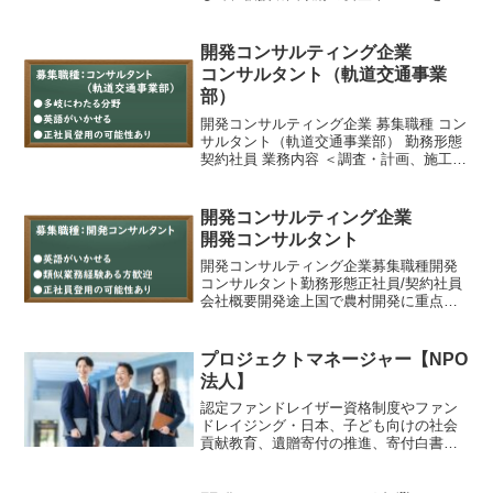
たす資機材やサービスを入札の実施を通
じて調達し、政府機関、企業、コンサル
タント等と連携して被援助国に最適な
開発コンサルティング企業
QCDで届けるためのインテ...
コンサルタント（軌道交通事業
部）
開発コンサルティング企業 募集職種 コン
サルタント（軌道交通事業部） 勤務形態
契約社員 業務内容 ＜調査・計画、施工監
理、瀬区管理＞国際機関や国内外の政府
官公庁、民間企業などをパートナーとし
て、社会資本整備や行政、防災、地域づ
開発コンサルティング企業
くりなどあら...
開発コンサルタント
開発コンサルティング企業募集職種開発
コンサルタント勤務形態正社員/契約社員
会社概要開発途上国で農村開発に重点を
置く地域開発に貢献することを目的に設
立された開発コンサルティング会社業務
内容1．開発途上国における社会開発分野
プロジェクトマネージャー【NPO
のコンサルタント業務...
法人】
認定ファンドレイザー資格制度やファン
ドレイジング・日本、子ども向けの社会
貢献教育、遺贈寄付の推進、寄付白書の
発行などに取り組んでいるNPO法人で
す。国内外の多様なステークホルダーと