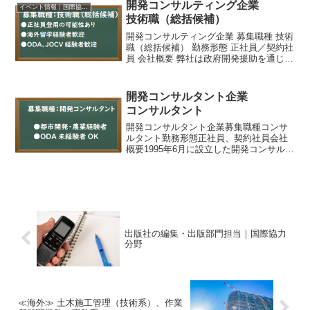
協働し、革新的な資金循環エコシステム
開発コンサルティング企業
イベント情報｜国際協力に関するイベント・セミナー・インターン情報
の構築をめざす事業のプロ...
技術職（総括候補）
開発コンサルティング企業 募集職種 技術
職（総括候補） 勤務形態 正社員／契約社
員 会社概要 弊社は政府開発援助を通じた
海外支援として、毎年30カ国以上で開発
コンサルティング事業を行っています。
業務分野は地理情報のほか、水・衛生、
開発コンサルタント企業
森林、農業...
コンサルタント
開発コンサルタント企業募集職種コンサ
ルタント勤務形態正社員、契約社員会社
概要1995年6月に設立した開発コンサルテ
ィング企業。海外の開発事業や国内の国
際事業にかかわる調査・計画立案・評
価・管理などについて高度なサービスを
提供し、国際社会にお...
出版社の編集・出版部門担当｜国際協力
分野
≪海外≫ 土木施工管理（技術系）、作業