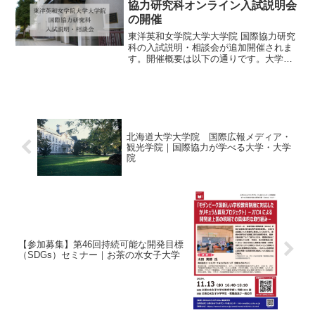
協力研究科オンライン入試説明会
の開催
東洋英和女学院大学大学院 国際協力研究
科の入試説明・相談会が追加開催されま
す。開催概要は以下の通りです。大学院
の進学を考えられている方、ぜひご参加
ください！◯月日 ２０２２年１月２２
日（土）◯時間 １３：００（開始）～
１４：３０◯内容 国際...
北海道大学大学院 国際広報メディア・
観光学院｜国際協力が学べる大学・大学
院
【参加募集】第46回持続可能な開発目標
（SDGs）セミナー｜お茶の水女子大学