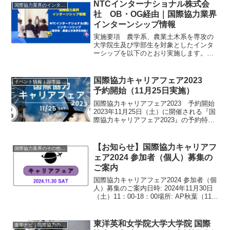
担当するセクターの現況、世界銀行グル
NTCインターナショナル株式会
国際協力業界のインターン情報
ープによる途上国に対する...
社 OB・OG経由｜国際協力業界
インターンシップ情報
実施要項 農学系、農業土木系を専攻の
大学院生及び学部生を対象としたインタ
ーシップを以下のとおり実施します。※
インターンシップを通じて取得した学生
情報は、卒業・修了年次の方：採用選考
活動に使用する場合があります。卒業・
国際協力キャリアフェア2023
イベント情報｜国際協力に関するイベント・セミナー・インターン情報
修了前年次の方：2024...
予約開始（11月25日実施）
国際協力キャリアフェア2023 予約開始
2023年11月25日（土）に開催される『国
際協力キャリアフェア2023』の予約特設
サイトをオープンしました。キャリアフ
ェアの出展団体や詳細は予約特設サイト
をご覧ください！国際機関、政府関係機
【お知らせ】国際協力キャリアフ
国際協力業界のその他のイベント
関、企業...
ェア2024 参加者（個人）募集の
ご案内
国際協力キャリアフェア2024 参加者（個
人）募集のご案内日時: 2024年11月30日
（土）11：00-18：00場所: AP秋葉（110-
0006 東京都台東区秋葉原1-1）国際協力
キャリアフェア2024は、国際協力分野で
のキャリアを目...
東洋英和女学院大学大学院 国際
進学ナビ｜国際協力の進学情報