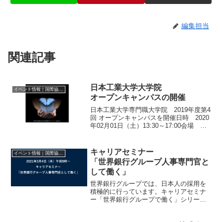
編集担当
関連記事
日本工業大学大学院
イベント情報｜国際協力に関するイベント・セミナー・インターン情報
オープンキャンパスの開催
日本工業大学専門職大学院 2019年度第4
回 オープンキャンパスを開催日時 2020
年02月01日（土）13:30～17:00会場 神
田キャンパス３階ホール今回のオープン
キャンパスでは、MOTの学びを通して得
られる価値を、羽化に象徴されるよ...
キャリアセミナー
イベント情報｜国際協力に関するイベント・セミナー・インターン情報
「世界銀行グループ人事専門官と
して働く」
世界銀行グループでは、日本人の採用を
積極的に行っています。キャリアセミナ
ー「世界銀行グループで働く」シリーズ
では毎回、世界銀行の日本人職員が登壇
し、途上国が直面する開発課題、自身が