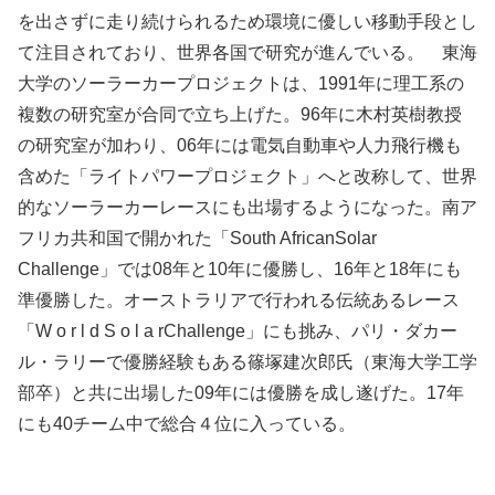
を出さずに走り続けられるため環境に優しい移動手段とし
て注目されており、世界各国で研究が進んでいる。 東海
大学のソーラーカープロジェクトは、1991年に理工系の
複数の研究室が合同で立ち上げた。96年に木村英樹教授
の研究室が加わり、06年には電気自動車や人力飛行機も
含めた「ライトパワープロジェクト」へと改称して、世界
的なソーラーカーレースにも出場するようになった。南ア
フリカ共和国で開かれた「South AfricanSolar
Challenge」では08年と10年に優勝し、16年と18年にも
準優勝した。オーストラリアで行われる伝統あるレース
「W o r l d S o l a rChallenge」にも挑み、パリ・ダカー
ル・ラリーで優勝経験もある篠塚建次郎氏（東海大学工学
部卒）と共に出場した09年には優勝を成し遂げた。17年
にも40チーム中で総合４位に入っている。