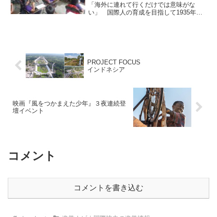
「海外に連れて行くだけでは意味がな
い」 国際人の育成を目指して1935年に
設立された「道徳科学専攻塾」を起源と
する麗澤大学。千葉県柏市にあるキャン
パスは、約2,500人の学生のうち留学生が
約400人を占...
PROJECT FOCUS
インドネシア
映画『風をつかまえた少年』３夜連続登
壇イベント
コメント
コメントを書き込む