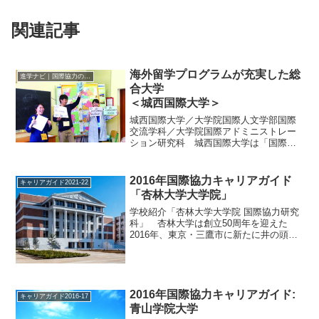
関連記事
海外留学プログラムが充実した総
進学ナビ｜国際協力の進学情報
合大学
＜城西国際大学＞
城西国際大学／大学院国際人文学部国際
交流学科／大学院国際アドミニストレー
ション研究科 城西国際大学は「国際
性・専門性を備え、日本文化を身に付け
たグローバル人材の育成」など、７つの
ビジョンから成る中期目標を掲げてい
2016年国際協力キャリアガイド
キャリアガイド2021-22
る。国際系（国際人文学部・観...
「杏林大学大学院」
学校紹介「杏林大学大学院 国際協力研究
科」 杏林大学は創立50周年を迎えた
2016年、東京・三鷹市に新たに井の頭キ
ャンパスを開校し、八王子キャンパスの
学部・大学院を移転した。新築の校舎内
は無線LANが完備され、ITを活用した学
びと研究をサポ...
2016年国際協力キャリアガイド:
キャリアガイド2016-17
青山学院大学