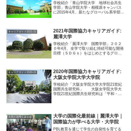
学校紹介「青山学院大学 地球社会共生
学部」青山学院大学・相模原キャンパス
に2015年4月、新たなグローバル系学部と
して、地球社会共生学部が開設された。
「共に生きる」という共生マインドをテ
ーマに、急成長する東南アジアを中心的
2021年国際協力キャリアガイド:
なフィールドとして...
キャリアガイド2021-22
麗澤大学
学校紹介「麗澤大学 国際学部」２０２
０年4月、全学で取り組む持続可能な開発
目標（ＳＤＧｓ）をはじめとするグロー
バルな課題に挑む人材を育成するため、
麗澤大学は組織を改組して人文科学と社
会科学にまたがる学問領域をつなぎ、２
2020年国際協力キャリアガイド:
学科、３専攻からなる国...
キャリアガイド2020-21
大阪女学院大学大学院
学校紹介「大阪女学院大学大学院21世紀
国際共生研究科」 大阪女学院大学大
学院21世紀国際共生研究科は「平和・共
生」「人権・開発」の2領域から地球規模
の課題の解決を目指す。国際機関や国際
ＮＧＯなどで通用する能力の養成を念頭
に置いたカリキュラ...
大学の国際化最前線｜麗澤大学｜
大学の国際化最前線
国際協力が学べる大学・大学院
PBL教育を通じて学生の自発性を育てる