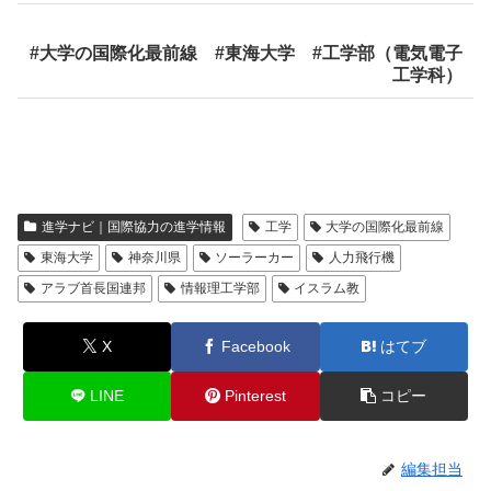
#大学の国際化最前線 #東海大学 #工学部（電気電子
工学科）
進学ナビ｜国際協力の進学情報
工学
大学の国際化最前線
東海大学
神奈川県
ソーラーカー
人力飛行機
アラブ首長国連邦
情報理工学部
イスラム教
X
Facebook
はてブ
LINE
Pinterest
コピー
編集担当