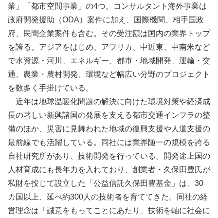
業」「都市空間事業」の4つ。コンサルタント海外事業は
政府開発援助（ODA）案件に加え、国際機関、相手国政
府、民間企業案件も含む。その受注額は国内の業界トップ
を誇る。アジアをはじめ、アフリカ、中近東、中南米など
で水資源・河川、エネルギー、都市・地域開発、運輸・交
通、農業・農村開発、環境など幅広い分野のプロジェクト
を数多く手掛けている。
近年は地球温暖化問題の解決に向けた環境対策や経済成
長の著しい新興諸国の発展を支える都市交通インフラの整
備のほか、災害に見舞われた地域の復興支援や人道支援の
最前線でも活躍している。同社には業界随一の規模を誇る
自社研究所があり、技術開発を行っている。開発途上国の
人材育成にも長年力を入れており、創業者・久保田豊氏が
私財を投じて設立した「公益信託久保田豊基金」は、30
カ国以上、延べ約300人の技術者を育ててきた。同社の経
営理念は「誠意をもってことにあたり、技術を軸に社会に