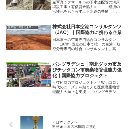
左写真：グサール市の下水道配管の河床
埋設工事＜有償資金協力＞ 経済の
活性化をもたらす上下水道の整備
アゼルバイジャン地方都市上下水道整備
計画コンサルティング：（株）ＴＥＣイ
ンターナショナルアゼルバイジャン共和
株式会社日本空港コンサルタンツ
国際協力業界の企業・団体情報
国は、原油の輸出により1...
（JAC）｜国際協力に携わる企業
日本唯一の空港専門総合コンサルタン
ト 1970年設立の日本で唯一の空港・航
空分野専門の総合コンサルタント。高度
経済成長期の航空需要の増加に伴い「優
れた日本の技術を集めて、世界の空を結
ぼう」という初代会長の呼びかけによっ
バングラデシュ｜南北ダッカ市及
国際協力プロジェクトのリスト
て設立された。以来、国...
びチッタゴン市廃棄物管理能力強
化｜国際協力プロジェクト
＜技術協力プロジェクト＞「Withコロナ
時代のニーズ」を踏まえた医療廃棄物管
理能力の向上を支援 バングラデシュ
の廃棄物管理分野における日本の支援の
歴史は長い。2003 年の開発調査に始ま
り、そこから約 19 年間、さまざまなプロ
グラムを活...
＜日本テクノ＞
開発途上国の水問題に挑む