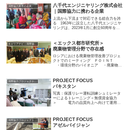
八千代エンジニヤリング株式会社
国際協力業界の企業・団体情報
｜国際協力に携わる企業
上流から下流まで対応できる総合力を誇
る 1963年に設立した八千代エンジニヤ
リングは、2023年1月に創立60周年を迎
える。同社は総合建設・開発コンサルタ
ントとして、社会インフラ整備を中心
に、より良い社会の実現に向けて国内外
＜エックス都市研究所＞
キャリアナビ｜国際協力に携わる企業・団体の情報
で実績を重ねてき...
廃棄物管理分野で存在感
ロシアにおける廃棄物管理改善プロジェ
クトでのミーティング ＰＯＩＮＴ
・環境分野のパイオニア ・廃棄物管
理分野で専門性を発揮 環境コンサルテ
ィングの先駆者として、国内外で専門性
の高いサービスを提供しているエックス
PROJECT FOCUS
国際協力プロジェクトのリスト
都市研究所。同社は、①...
パキスタン
写真：保護リレー運転訓練シュミレータ
ーによるトレーニング＜無償資金協力
＞ 電力の品質向上へ向けて運用員
を育成 パキスタン送変電設備運
用・維持研修所強化計画コンサルティン
グ：（株）アジア共同設計コンサルタン
PROJECT FOCUS
国際協力プロジェクトのリスト
ト、八千代エンジニヤリング（...
アゼルバイジャン