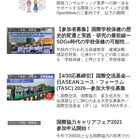
開発コンサルティング業界への第一歩を
サポートする開発コンサルティング企業
OpenWeekのご案内です。以下の期間で
ECFA（一般社団法人海外コンサルタンツ
協会）様にて、開発コンサルティング業
界への理解を深め、将来就職を希望する
【参加者募集】国際学校保健の歴
イベント情報｜国際協力に関するイベント・セミナー・インターン情報
学生・社会人を...
史的変遷と実践・研究の最前線ー
SDGs時代の学校保健の可能性と
課題ー
学校内で行われる保健教育、健康診断、
感染症対策、心身のケアなどの取り組み
を「学校保健」と呼びます。学校保健
は、世界各国で子どもの健康と学習環境
の向上を目指して展開されており、教
育・保健・福祉の連携を通じて、SDGsの
【4/30応募締切】国際交流基金―
イベント情報｜国際協力に関するイベント・セミナー・インターン情報
中でも特に、目標3（すべ...
日ASEANユース・フォーラム
(TASC) 2026―参加大学生募集
＼国際交流、国際協力、多文化共生、社
会課題などに関心のある大学生募集中／
国際交流基金（JF）は、ASEAN大学ネッ
トワーク及び京都大学東南アジア地域研
究研究所と共同で、ASEAN各国と日本の
若者間の相互理解を深めるための交流事
国際協力キャリアフェア2021
イベント情報｜国際協力に関するイベント・セミナー・インターン情報
業を実施します...
参加申込開始！
今年で20回目となる国際協力の世界での