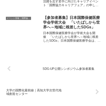
活躍を志す若手に向けたキャリアイベン
ト「国際協力キャリアフェア」の申し込
みを今年も開始しました！ プログラ
ム 日時：2021年11月27日（土）
10:00~18:00場所：オンライン参加費：無
【参加者募集】日本国際保健医療
イベント情報｜国際協力に関するイベント・セミナー・インターン情報
料（要事前...
学会学術大会 「いたばしから世
界へ～地域に根差したSDGs」
日本国際保健医療学会が学術大会を開
催 「いたばしから世界へ～地域に根差
したSDGs」日本国際保健医療学会は、
2025年11月1日（土）、2日（日）の両
日、帝京大学板橋キャンパスで「第40回
日本国際保健医療学会学術大会」を開催
する。テーマは「...
SDG-UP公開シンポジウム参加者募集
大学の国際化最前線｜高知大学次世代地
域創造センター