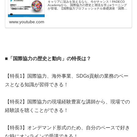
キャリアに深みを加えるなら、今がチャンス！PADECO
Academyから、国際協力の歴史と潮流を学ぶeラーニング
が登場。【国際協力プロフェッショナル基礎講座「国際協
力の歴史と動向」申込み受付中!!】＜受講期間＞ 申込日
から60日間＜学習時...
www.youtube.com
■「国際協力の歴史と動向」の特長は？
【特長1】国際協力、海外事業、SDGs貢献の業務のベー
スとなる知識が習得できる！
【特長2】国際協力の現場経験豊富な講師から、現場での
経験談を聴くことができる！
【特長3】オンデマンド形式のため、自分のペースで好き
な時にオンラインで受講できる！