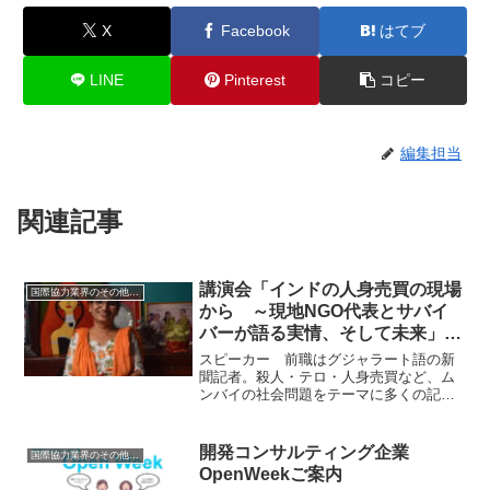
X
Facebook
はてブ
LINE
Pinterest
コピー
編集担当
関連記事
講演会「インドの人身売買の現場
国際協力業界のその他のイベント
から ～現地NGO代表とサバイ
バーが語る実情、そして未来」｜
国際協力業界イベント情報
スピーカー 前職はグジャラート語の新
聞記者。殺人・テロ・人身売買など、ム
ンバイの社会問題をテーマに多くの記事
を発表。しかし、2005年、レスキュー・
ファンデーションの創設者であり、夫で
あるバルクリシュナ・アチャルヤ氏が不
開発コンサルティング企業
国際協力業界のその他のイベント
慮の事故で急逝したこ...
OpenWeekご案内