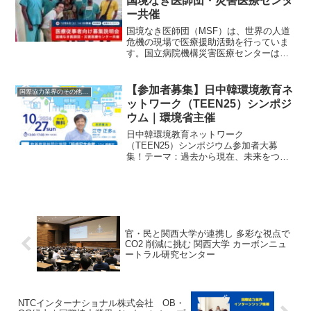
国境なき医師団・災害医療センタ
ー共催
国境なき医師団（MSF）は、世界の人道
危機の現場で医療援助活動を行っていま
す。国立病院機構災害医療センターは、
広域災害時にも即応可能な、多摩西部を
医療拠点とする地域高度急性期病院で
す。こうした現場で自身の医療スキルを
【参加者募集】日中韓環境教育ネ
国際協力業界のその他のイベント
生かしたい方に向け、それ...
ットワーク（TEEN25）シンポジ
ウム｜環境省主催
日中韓環境教育ネットワーク
（TEEN25）シンポジウム参加者大募
集！テーマ：過去から現在、未来をつな
ぐ～脱炭素社会実現へのロードマップ
～ 近年の度重なる異常気象に自然災
害。今、この地球上のすべての生命が気
候危機に直面しています。気候変動を...
官・民と関西大学が連携し 多彩な視点で
CO2 削減に挑む 関西大学 カーボンニュ
ートラル研究センター
NTCインターナショナル株式会社 OB・