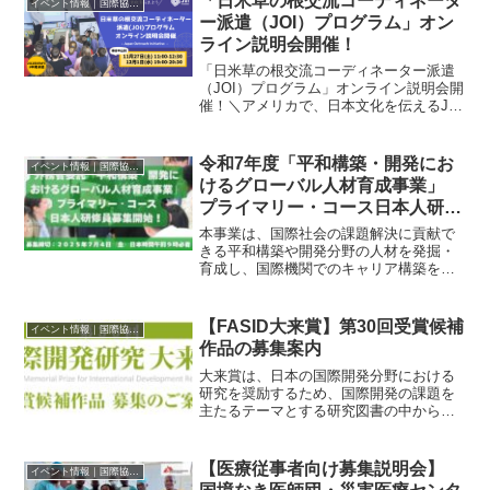
「日米草の根交流コーディネータ
イベント情報｜国際協力に関するイベント・セミナー・インターン情報
ー派遣（JOI）プログラム」オン
ライン説明会開催！
「日米草の根交流コーディネーター派遣
（JOI）プログラム」オンライン説明会開
催！＼アメリカで、日本文化を伝えるJOI
コーディネーター募集中／国際交流基金
日米センターは、米国の非営利団体ロー
ラシアン協会と共同で「JOI(ジョイ)プロ
令和7年度「平和構築・開発にお
イベント情報｜国際協力に関するイベント・セミナー・インターン情報
グラム」(...
けるグローバル人材育成事業」
プライマリー・コース日本人研修
員の募集を開始します！！
本事業は、国際社会の課題解決に貢献で
きる平和構築や開発分野の人材を発掘・
育成し、国際機関でのキャリア構築を支
援するために外務省が実施している人材
育成事業です。令和6年度より広島大学が
外務省から委託を受け、国連訓練調査研
【FASID大来賞】第30回受賞候補
イベント情報｜国際協力に関するイベント・セミナー・インターン情報
究所（UNITAR）と...
作品の募集案内
大来賞は、日本の国際開発分野における
研究を奨励するため、国際開発の課題を
主たるテーマとする研究図書の中から、
学術の振興あるいは実践活動向上の見地
により顕著な業績、貢献が認められる図
書を一年に一度顕彰しております。2026
【医療従事者向け募集説明会】
イベント情報｜国際協力に関するイベント・セミナー・インターン情報
年度は、第30回を迎...