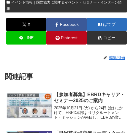
イベント情報｜国際協力に関するイベント・セミナー・インターン情
報
X
Facebook
はてブ
LINE
Pinterest
コピー
編集担当
関連記事
【参加者募集】EBRDキャリア・
イベント情報｜国際協力に関するイベント・セミナー・インターン情報
セミナー2025のご案内
2025年10月21日 (火) から24日 (金) にか
けて、EBRD本部よりリクルートメン
ト・ミッションが来日し、EBRDの業務
の概要やキャリアパスについて、３つの
大学でキャリア・セミナーを実施する予
定です。これらのセミナーは、EBRDの...