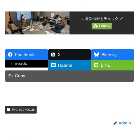
＼ 最新情報をチェック ／
Facebook
X
Bluesky
Threads
Hatena
LINE
Copy
Project Focus
admin