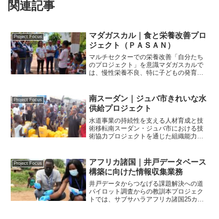
関連記事
マダガスカル｜食と栄養改善プロ
Project Focus
ジェクト（ＰＡＳＡＮ）
マルチセクターでの栄養改善「自分たち
のプロジェクト」を意識マダガスカルで
は、慢性栄養不良、特に子どもの発育阻
害が長年にわたり深刻な課題となってい
る。本プロジェクトは、主に女性と子ど
もの栄養改善に資するマルチセクター介
南スーダン｜ジュバ市きれいな水
Project Focus
入枠組みを作ることを目標...
供給プロジェクト
水道事業の持続性を支える人材育成と技
術移転南スーダン・ジュバ市における技
術協力プロジェクトを通じた組織能力強
化の実践南スーダン国ジュバ市は、急速
な人口増加に水道施設が追い付いていな
い状況であった。そこで、無償資金協力
アフリカ諸国｜井戸データベース
Project Focus
事業で給水施設が建設され...
構築に向けた情報収集業務
井戸データからつなげる課題解決への道
パイロット調査からの教訓本プロジェク
トでは、サブサハラアフリカ諸国25カ国
において1990年代以降に施工された井戸1
万6,692本（169案件）をデジタルデータ