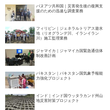
バヌアツ共和国｜災害発生後の復興支
援のための迅速な調査業務
フィリピン｜ジェネラルトリアス遊水
地（リオグランデ川、イランイラン
川）施工監理業務
ジャマイカ｜ジャマイカ国緊急通信体
制改善計画
パキスタン｜パキスタン国気象予報能
力強化プロジェクト
インド｜インド国ウッタラカンド州山
地災害対策プロジェクト